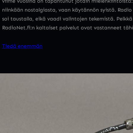
viime vuosina on tapahtunut jotain mielenkiintoista:
niinkään nostalgiasta, vaan käytännön syistä. Radio o
soi taustalla, eikä vaadi valintojen tekemistä. Pelkk
RadioNet.fi:n kaltaiset palvelut ovat vastanneet tä
Tiedä enemmän