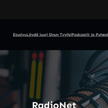
Etusivu
Löydä Juuri Sinun Tyylisi
Podcastit Ja Puheo
RadioNet