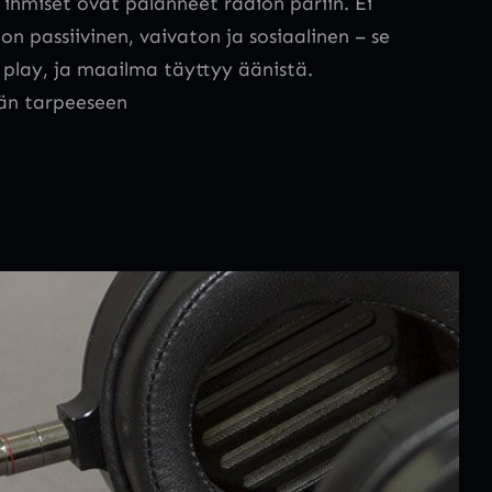
 ihmiset ovat palanneet radion pariin. Ei
n passiivinen, vaivaton ja sosiaalinen – se
ä play, ja maailma täyttyy äänistä.
hän tarpeeseen