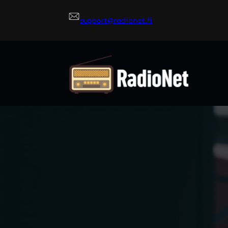
Siirry
support@radionet.fi
sisältöön