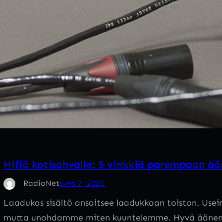
Hifiä kotisohvalle: 5 vinkkiä parempaan ä
RadioNet
syys 7, 2025
Laadukas sisältö ansaitsee laadukkaan toiston. Use
mutta unohdamme miten kuuntelemme. Hyvä äänenlaatu